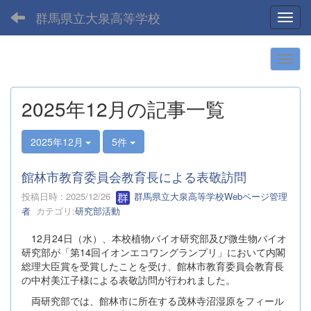
群馬県立大泉高等学校
Toggl
2025年12月の記事一覧
2025年12月
5件
館林市教育委員会教育長による表敬訪問
投稿日時 : 2025/12/26
群馬県立大泉高等学校Webページ管理
者
カテゴリ:
研究部活動
12月24日（水）、本校植物バイオ研究部及び微生物バイオ
研究部が「第14回イオンエコワングランプリ」において内閣
総理大臣賞を受賞したことを受け、館林市教育委員会教育長
の中村美江子様による表敬訪問が行われました。
両研究部では、館林市に所在する茂林寺沼湿原をフィール