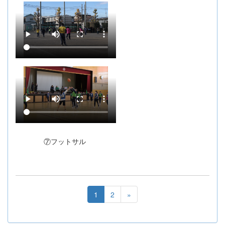
⑦フットサル
1
2
»