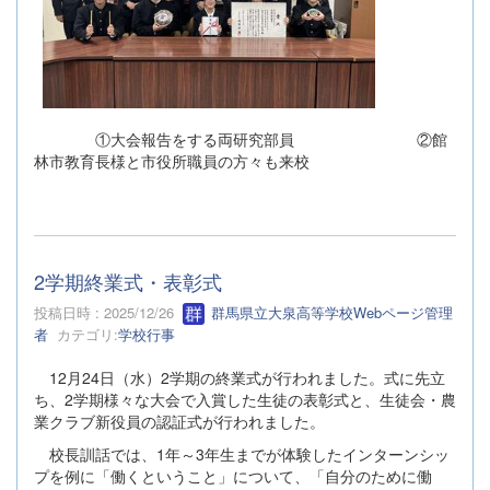
①大会報告をする両研究部員 ②館
林市教育長様と市役所職員の方々も来校
2学期終業式・表彰式
投稿日時 : 2025/12/26
群馬県立大泉高等学校Webページ管理
者
カテゴリ:
学校行事
12月24日（水）2学期の終業式が行われました。式に先立
ち、2学期様々な大会で入賞した生徒の表彰式と、生徒会・農
業クラブ新役員の認証式が行われました。
校長訓話では、1年～3年生までが体験したインターンシッ
プを例に「働くということ」について、「自分のために働