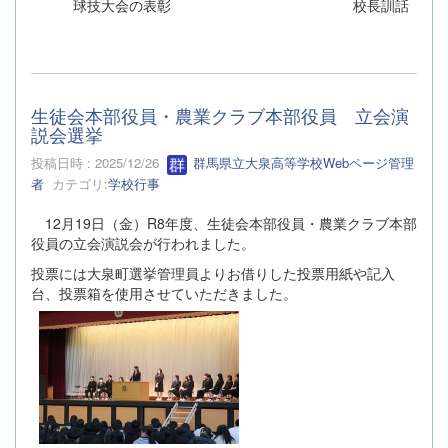
球技大会の表彰 校長訓話
生徒会本部役員・農業クラブ本部役員 立会演
説会選挙
投稿日時 : 2025/12/26
群馬県立大泉高等学校Webページ管理
者
カテゴリ:
学校行事
12月19日（金）R8年度、生徒会本部役員・農業クラブ本部
役員の立会演説会が行われました。
投票には大泉町選挙管理員よりお借りした投票用紙や記入
台、投票箱を使用させていただきました。