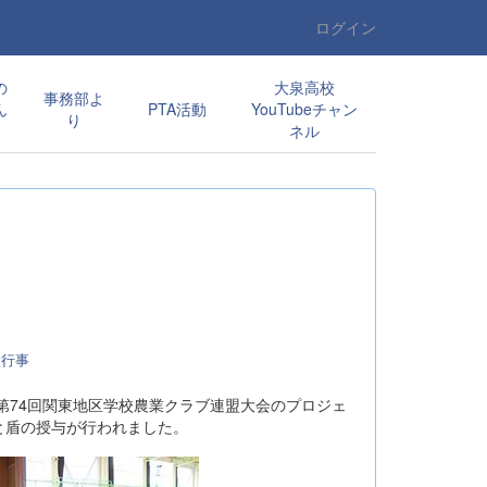
ログイン
の
大泉高校
事務部よ
ん
PTA活動
YouTubeチャン
り
ネル
校行事
第74回関東地区学校農業クラブ連盟大会のプロジェ
と盾の授与が行われました。