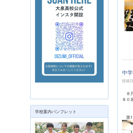
①
中学
投稿日時
８月
８０
学校案内パンフレット
第1