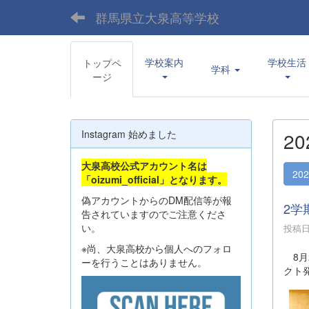
群馬県立大泉高等学校
学校案内
学校生活
トップペ
学科
ージ
Instagram 始めました
2
大泉高校公式アカウント名は
20
「oizumi_official」となります。
偽アカウントからのDM配信等が報
2学
告されていますのでご注意くださ
い。
投稿日時
※尚、大泉高校から個人へのフォロ
8月
ーを行うことはありません。
クト