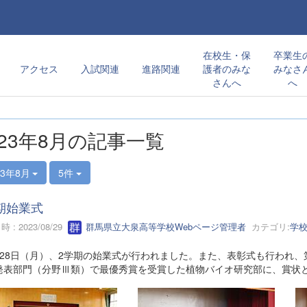
在校生・保
卒業生
アクセス
入試関連
進路関連
護者のみな
みなさ
さんへ
へ
023年8月の記事一覧
23年8月
5件
期始業式
 : 2023/08/29
群馬県立大泉高等学校Webページ管理者
カテゴリ:
学
28日（月）、2学期の始業式が行われました。また、表彰式も行われ、
発表部門（分野Ⅲ類）で最優秀賞を受賞した植物バイオ研究部に、賞状