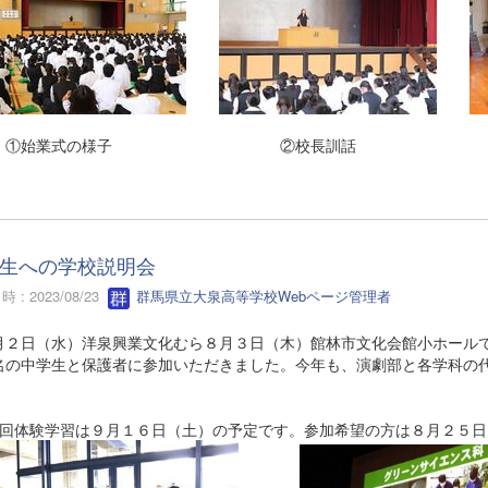
始業式の様子 ②校長訓話 
生への学校説明会
 : 2023/08/23
群馬県立大泉高等学校Webページ管理者
２日（水）洋泉興業文化むら８月３日（木）館林市文化会館小ホールで
名の中学生と保護者に参加いただきました。今年も、演劇部と各学科の
回体験学習は９月１６日（土）の予定です。参加希望の方は８月２５