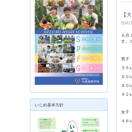
【大
投稿日時
６月７
す。
男子
５５
６０
８０
９２
いじめ基本方針
女子
４６