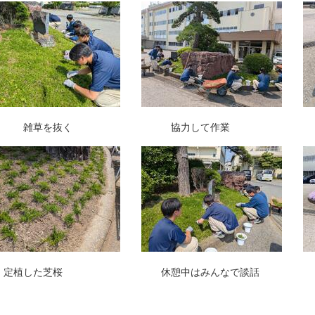
草を抜く 協力して作業 芝桜の長
植した芝桜 休憩中はみんなで談話 来年は芝