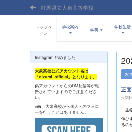
群馬県立大泉高等学校
学校案内
学校生活
トップペ
学科
ージ
Instagram 始めました
2
大泉高校公式アカウント名は
20
「oizumi_official」となります。
偽アカウントからのDM配信等が報
正面
告されていますのでご注意くださ
い。
投稿日時
※尚、大泉高校から個人へのフォロ
生物
ーを行うことはありません。
伸び
るの