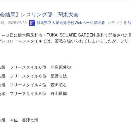
会結果】レスリング部 関東大会
 : 2025/06/20
群馬県立大泉高等学校Webページ管理者
カテゴリ:
部
～８日に栃木県足利市・FUKAI SQUARE GARDEN 足利で開催
グレコローマンスタイルでは、苦戦を強いられてしまいましたが、フリ
㎏級 フリースタイル６位 小屋原蓮弥
㎏級 フリースタイル６位 星野歩汰
㎏級 フリースタイル４位 森田陵右
㎏級 フリースタイル５位 丹山世梛
㎏級 ４位 谷津七海