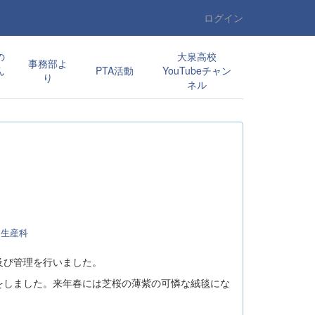
ログイン
の
大泉高校
事務部よ
ん
PTA活動
YouTubeチャン
り
ネル
物生産科
及び管理を行いました。
をしました。来年春には芝桜の薄紫の可憐な絨毯にな