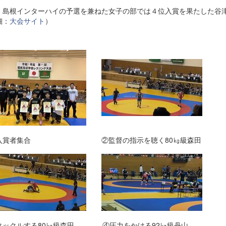
、島根インターハイの予選を兼ねた女子の部では４位入賞を果たした谷
細：
大会サイト
）
入賞者集合 ②監督の指示を聴く80㎏級森田
ックルする80㎏級森田 ④圧力をかける92㎏級丹山