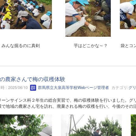
んな掘るのに真剣 芋はどこかな～？ 袋とコンテナ
の農家さんで梅の収穫体験
 : 2025/06/10
群馬県立大泉高等学校Webページ管理者
カテゴリ:
グ
ーンサインス科２年生の総合実習で、梅の収穫体験を行いました。グリ
環で地域の農家さん宅を訪れ、廃棄される梅の収穫を行い、今後のその