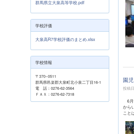
群馬県立大泉高等学校.pdf
学校評価
大泉高R7学校評価のまとめ.xlsx
学校情報
〒370−0511
園児
群馬県邑楽郡大泉町北小泉二丁目16-1
投稿日時
電 話：0276-62-3564
ＦＡＸ：0276-62-7318
6月
から
こと