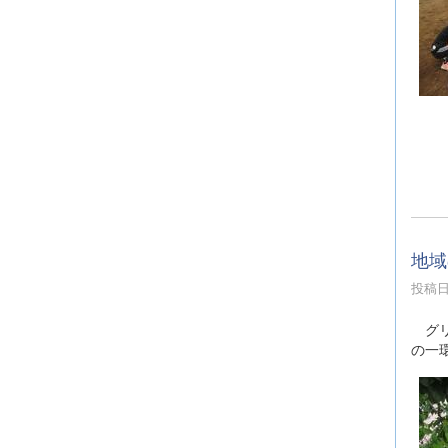
み
地域
投稿日時
グリ
の一