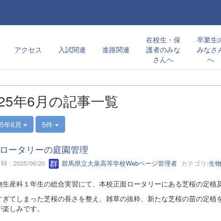
在校生・保
卒業生
アクセス
入試関連
進路関連
護者のみな
みなさ
さんへ
へ
025年6月の記事一覧
25年6月
5件
ロータリーの庭園管理
 : 2025/06/20
群馬県立大泉高等学校Webページ管理者
カテゴリ:
生
生産科１年生の総合実習にて、本校正面ロータリーにある芝桜の定植
すぎてしまった芝桜の長さを整え、雑草の抜粋、新たな芝桜の苗の定植
が楽しみです。