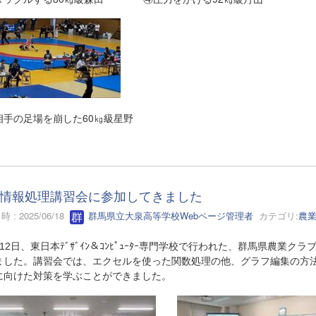
手の足場を崩した60㎏級星野
情報処理講習会に参加してきました
 : 2025/06/18
群馬県立大泉高等学校Webページ管理者
カテゴリ:
農
2日、東日本ﾃﾞｻﾞｲﾝ＆ｺﾝﾋﾟｭｰﾀｰ専門学校で行われた、群馬県農業
ました。講習会では、エクセルを使った関数処理の他、グラフ編集の方
に向けた対策を学ぶことができました。