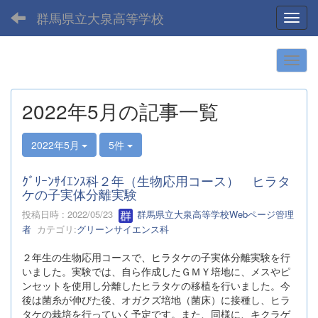
群馬県立大泉高等学校
Toggl
2022年5月の記事一覧
2022年5月
5件
ｸﾞﾘｰﾝｻｲｴﾝｽ科２年（生物応用コース） ヒラタ
ケの子実体分離実験
投稿日時 : 2022/05/23
群馬県立大泉高等学校Webページ管理
者
カテゴリ:
グリーンサイエンス科
２年生の生物応用コースで、ヒラタケの子実体分離実験を行
いました。実験では、自ら作成したＧＭＹ培地に、メスやピ
ンセットを使用し分離したヒラタケの移植を行いました。今
後は菌糸が伸びた後、オガクズ培地（菌床）に接種し、ヒラ
タケの栽培を行っていく予定です。また、同様に、キクラゲ