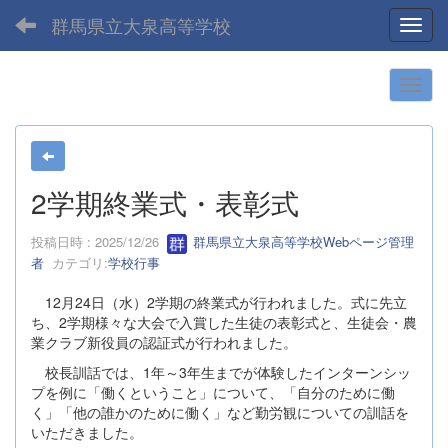
群馬県立大泉高等学校
Toggl
2学期終業式・表彰式
投稿日時 : 2025/12/26
群馬県立大泉高等学校Webページ管理
者
カテゴリ:
学校行事
12月24日（水）2学期の終業式が行われました。式に先立
ち、2学期様々な大会で入賞した生徒の表彰式と、生徒会・農
業クラブ新役員の認証式が行われました。
校長訓話では、1年～3年生までが体験したインターンシッ
プを例に「働くということ」について、「自分のために働
く」「他の誰かのために働く」など勤労観についての訓話を
いただきました。