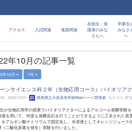
在校生・保
卒業生
アクセス
入試関連
進路関連
護者のみな
みなさ
さんへ
へ
022年10月の記事一覧
22年10月
1件
ーンサイエンス科２年（生物応用コース）バイオリア
 : 2022/10/31
群馬県立大泉高等学校Webページ管理者
カテゴリ:
グ
生が生物応用学の授業でバイオリアクターによるアルコール発酵実験を
溶液を用いて、何度も発酵反応を行うことができるように工夫された装
トをアルギン酸ナトリウムで固定化し、水溶液としてオレンジジュース
酵（二酸化炭素を発生）実験を行いました。