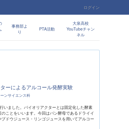
ログイン
の
大泉高校
事務部よ
ん
PTA活動
YouTubeチャン
り
ネル
クターによるアルコール発酵実験
リーンサイエンス科
行いました。バイオリアクターとは固定化した酵素
置のことをいいます。今回はパン酵母であるドライイ
やブドウジュース・リンゴジュースを用いてアルコー