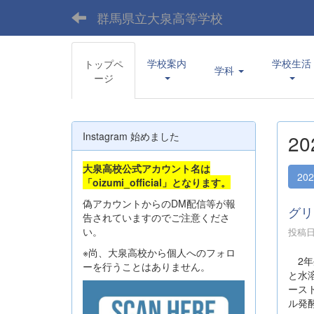
群馬県立大泉高等学校
学校案内
学校生活
トップペ
学科
ージ
Instagram 始めました
2
大泉高校公式アカウント名は
20
「oizumi_official」となります。
偽アカウントからのDM配信等が報
グリ
告されていますのでご注意くださ
い。
投稿日時
※尚、大泉高校から個人へのフォロ
2年
ーを行うことはありません。
と水
ース
ル発