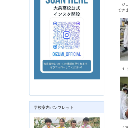
ジュ
でき
１ド
学校案内パンフレット
４実