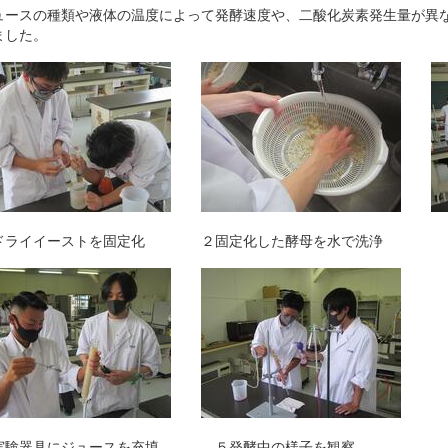
ースの種類や液体の温度によって発酵速度や、二酸化炭素発生量が異な
ました。
ライイーストを固定化 ２固定化した酵母を水で洗浄 ３
験器具にジュースを充填 ５発酵中の様子を観察