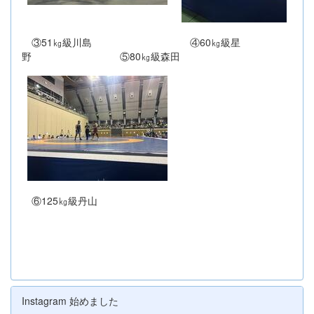
③51㎏級川島 ④60㎏級星
野 ⑤80㎏級森田
⑥125㎏級丹山
Instagram 始めました