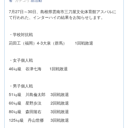
者
カテゴリ:
部活動
7月27日～30日、島根県雲南市三刀屋文化体育館アスパルに
て行われた、インターハイの結果をお知らせします。
・学校対抗戦
苅田工（福岡）4-3大泉（群馬） 1回戦敗退
・女子個人戦
46㎏級 谷津七海 1回戦敗退
・男子個人戦
51㎏級 川島倫太郎 3回戦敗退
60㎏級 星野歩汰 2回戦敗退
80㎏級 森田陵右 3回戦敗退
125㎏級 丹山世梛 3回戦敗退