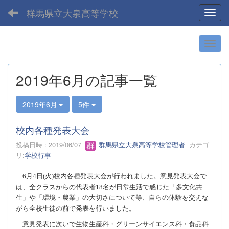
群馬県立大泉高等学校
Toggl
2019年6月の記事一覧
2019年6月
5件
校内各種発表大会
投稿日時 : 2019/06/07
群馬県立大泉高等学校管理者
カテゴ
リ:
学校行事
6
月
4
日
(
火
)
校内各種発表大会が行われました。
意見発表大会で
は、全クラスからの代表者
18
名が日常生活で感じた「多文化共
生」や「環境・農業」の大切さについて等、自らの体験を交えな
がら全校生徒の前で発表を行いました。
意見発表に次いで生物生産科・グリーンサイエンス科・食品科