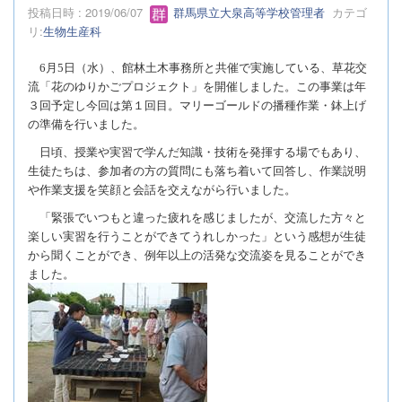
投稿日時 : 2019/06/07
群馬県立大泉高等学校管理者
カテゴ
リ:
生物生産科
6月5日（水）、館林土木事務所と共催で実施している、草花交
流「花のゆりかごプロジェクト」を開催しました。この事業は年
３回予定し今回は第１回目。マリーゴールドの播種作業・鉢上げ
の準備を行いました。
日頃、授業や実習で学んだ知識・技術を発揮する場でもあり、
生徒たちは、参加者の方の質問にも落ち着いて回答し、作業説明
や作業支援を笑顔と会話を交えながら行いました。
「緊張でいつもと違った疲れを感じましたが、交流した方々と
楽しい実習を行うことができてうれしかった」という感想が生徒
から聞くことができ、例年以上の活発な交流姿を見ることができ
ました。