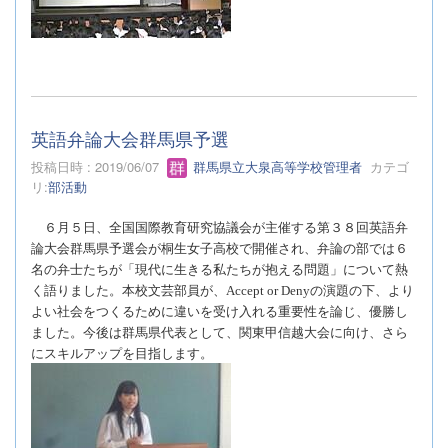
英語弁論大会群馬県予選
投稿日時 : 2019/06/07
群馬県立大泉高等学校管理者
カテゴ
リ:
部活動
６月５日、全国国際教育研究協議会が主催する第３８回英語弁
論大会群馬県予選会が桐生女子高校で開催され、弁論の部では６
名の弁士たちが「現代に生きる私たちが抱える問題」について熱
く語りました。本校文芸部員が、
Accept or Deny
の演題の下、より
よい社会をつくるために違いを受け入れる重要性を論じ、優勝し
ました。今後は群馬県代表として、関東甲信越大会に向け、さら
にスキルアップを目指します。