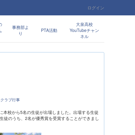
ログイン
の
大泉高校
事務部よ
ん
PTA活動
YouTubeチャン
り
ネル
業クラブ行事
）に本校から5名の生徒が出場しました。出場する生徒
生徒のうち、2名が優秀賞を受賞することができまし