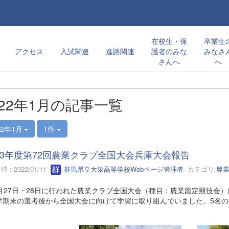
在校生・保
卒業生
アクセス
入試関連
進路関連
護者のみな
みなさ
さんへ
へ
022年1月の記事一覧
22年1月
1件
3年度第72回農業クラブ全国大会兵庫大会報告
 : 2022/01/11
群馬県立大泉高等学校Webページ管理者
カテゴリ:
農
月27日・28日に行われた農業クラブ全国大会（種目：農業鑑定競技会
学期末の選考後から全国大会に向けて学習に取り組んでいました。5名の