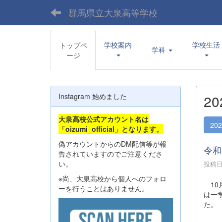
群馬県立大泉高等学校
学校案内
学校生活
トップペ
学科
ージ
Instagram 始めました
2
大泉高校公式アカウント名は
20
「oizumi_official」となります。
偽アカウントからのDM配信等が報
令和
告されていますのでご注意くださ
い。
投稿日時
※尚、大泉高校から個人へのフォロ
10
ーを行うことはありません。
は一
た。