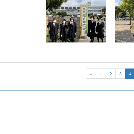
«
1
2
3
4