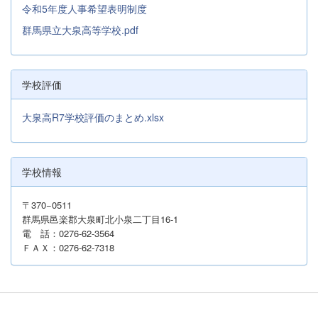
令和5年度人事希望表明制度
群馬県立大泉高等学校.pdf
学校評価
大泉高R7学校評価のまとめ.xlsx
学校情報
〒370−0511
群馬県邑楽郡大泉町北小泉二丁目16-1
電 話：0276-62-3564
ＦＡＸ：0276-62-7318