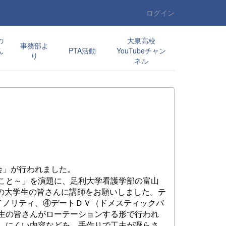
ログイン
の
大泉高校
事務部よ
ん
PTA活動
YouTubeチャン
り
ネル
会」が行われました。
こと～」を演題に、足利大学看護学部の富山
の大学生の皆さんに講師をお願いしました。テ
イノリティ、④デートＤＶ（ドメスティックバ
生の皆さんがローテーションする形で行われ
しにくい内容などを、手作りで工夫が凝らさ