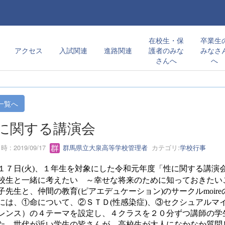
在校生・保
卒業生
アクセス
入試関連
進路関連
護者のみな
みなさ
さんへ
へ
一覧へ
に関する講演会
 : 2019/09/17
群馬県立大泉高等学校管理者
カテゴリ:
学校行事
１７日
(
火
)
、１年生を対象にした令和元年度「性に関する講演
校生と一緒に考えたい ～幸せな将来のために知っておきたい
子先生と、仲間の教育
(
ピアエデュケーション
)
のサークル
moire
には、①命について、②ＳＴＤ
(
性感染症
)
、③セクシュアルマ
レンス）の４テーマを設定し、４クラスを２０分ずつ講師の学
た。世代が近い学生の皆さんが、高校生が大人になかなか質問