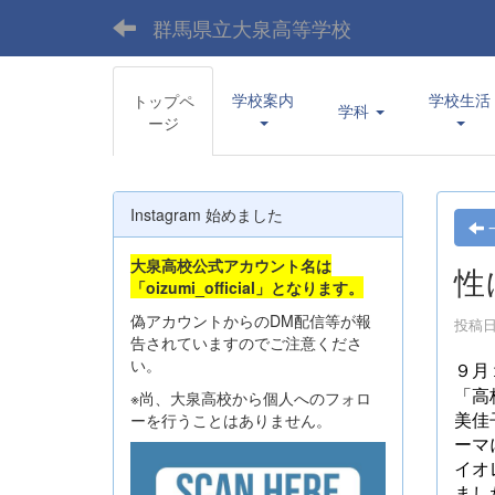
群馬県立大泉高等学校
学校案内
学校生活
トップペ
学科
ージ
Instagram 始めました
大泉高校公式アカウント名は
性
「oizumi_official」となります。
偽アカウントからのDM配信等が報
投稿日時
告されていますのでご注意くださ
い。
９月
※尚、大泉高校から個人へのフォロ
「高
ーを行うことはありません。
美佳
ーマ
イオ
まし